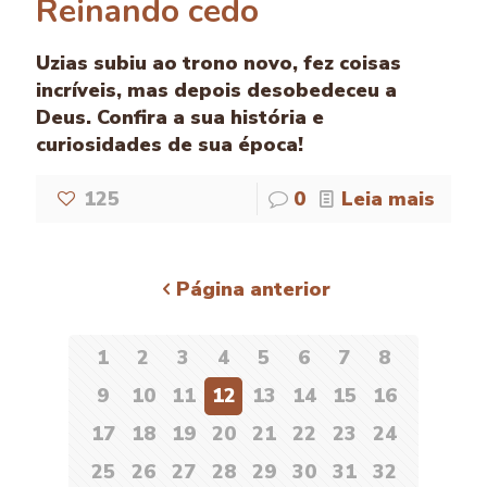
Reinando cedo
Uzias subiu ao trono novo, fez coisas
incríveis, mas depois desobedeceu a
Deus. Confira a sua história e
curiosidades de sua época!
125
0
Leia mais
Página anterior
1
2
3
4
5
6
7
8
9
10
11
12
13
14
15
16
17
18
19
20
21
22
23
24
25
26
27
28
29
30
31
32