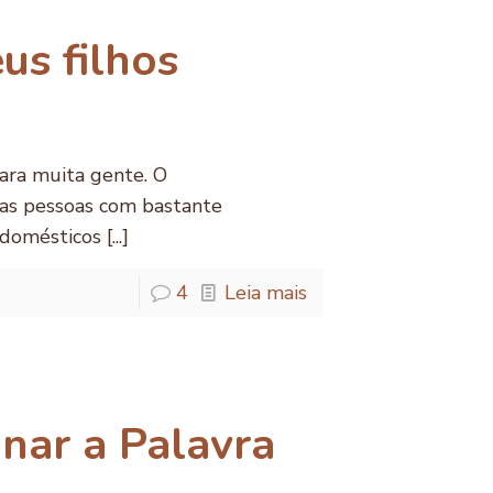
us filhos
ara muita gente. O
 as pessoas com bastante
omésticos [...]
4
Leia mais
inar a Palavra