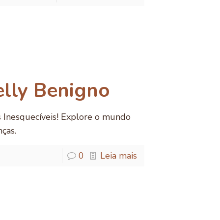
lly Benigno
s Inesquecíveis! Explore o mundo
nças.
0
Leia mais