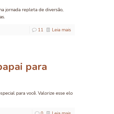
 jornada repleta de diversão,
as.
11
Leia mais
papai para
pecial para você. Valorize esse elo
0
Leia mais