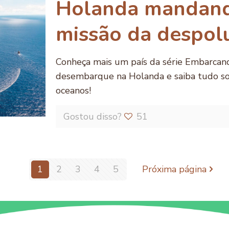
Holanda mandand
missão da despol
Conheça mais um país da série Embarcand
desembarque na Holanda e saiba tudo so
oceanos!
Gostou disso?
51
1
2
3
4
5
Próxima página