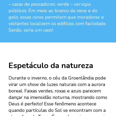
– casas de pescadores; verde – serviços
públicos. Em meio ao branco da neve e do
gelo, essas cores permitem que moradores e
visitantes localizem os edifícios com facilidade.
Senão, seria um caos!
Espetáculo da natureza
Durante o inverno, o céu da Groenlândia pode
virar um
show
de luzes naturais com a aurora
boreal. Faixas verdes, roxas e azuis parecem
dançar na imensidão noturna, mostrando como
Deus é perfeito! Esse fenômeno acontece
quando partículas do Sol se encontram com a