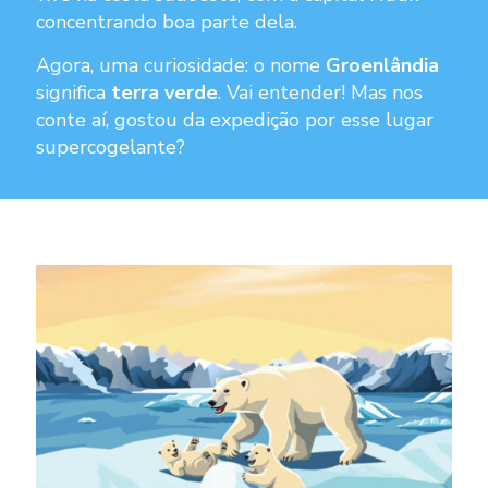
concentrando boa parte dela.
Agora, uma curiosidade: o nome
Groenlândia
significa
terra verde
. Vai entender! Mas nos
conte aí, gostou da expedição por esse lugar
supercogelante?