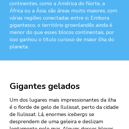
continentes, como a América do Norte, a
África ou a Ásia, são áreas muito maiores, com
várias regiões conectadas entre si. Embora
gigantesco, o território groenlandês ainda é
menor do que esses blocos continentais, por
isso ganhou o título curioso de maior ilha do
planeta.
Gigantes gelados
Um dos lugares mais impressionantes da ilha
é o fiorde de gelo de Ilulissat, perto da cidade
de Ilulissat. Lá, enormes
icebergs
se
desprendem de uma geleira e deslizam
lentamente pelo mar. Alguns desses blocos