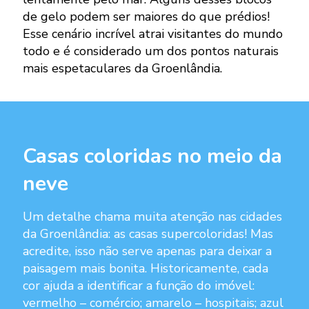
de gelo podem ser maiores do que prédios!
Esse cenário incrível atrai visitantes do mundo
todo e é considerado um dos pontos naturais
mais espetaculares da Groenlândia.
Casas coloridas no meio da
neve
Um detalhe chama muita atenção nas cidades
da Groenlândia: as casas supercoloridas! Mas
acredite, isso não serve apenas para deixar a
paisagem mais bonita. Historicamente, cada
cor ajuda a identificar a função do imóvel:
vermelho – comércio; amarelo – hospitais; azul