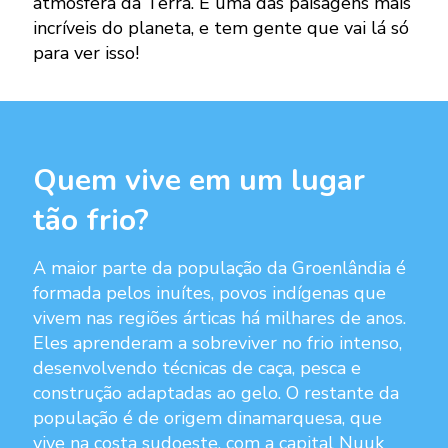
atmosfera da Terra. É uma das paisagens mais
incríveis do planeta, e tem gente que vai lá só
para ver isso!
Quem vive em um lugar
tão frio?
A maior parte da população da Groenlândia é
formada pelos inuítes, povos indígenas que
vivem nas regiões árticas há milhares de anos.
Eles aprenderam a sobreviver no frio intenso,
desenvolvendo técnicas de caça, pesca e
construção adaptadas ao gelo. O restante da
população é de origem dinamarquesa, que
vive na costa sudoeste, com a capital Nuuk