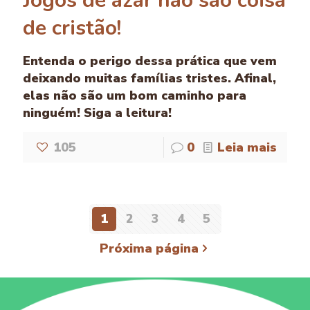
Jogos de azar não são coisa
de cristão!
Entenda o perigo dessa prática que vem
deixando muitas famílias tristes. Afinal,
elas não são um bom caminho para
ninguém! Siga a leitura!
105
0
Leia mais
1
2
3
4
5
Próxima página