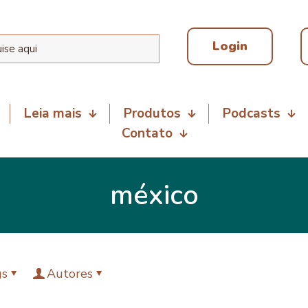
Login
Leia mais
Produtos
Podcasts
Contato
méxico
gs
Autores