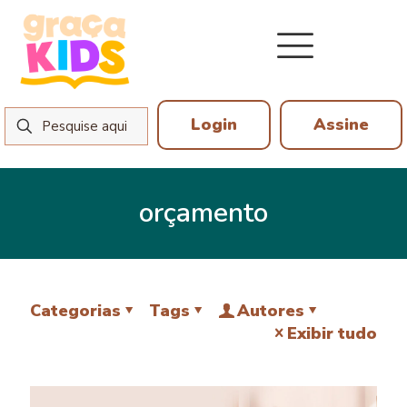
Login
Assine
orçamento
Categorias
Tags
Autores
Exibir tudo