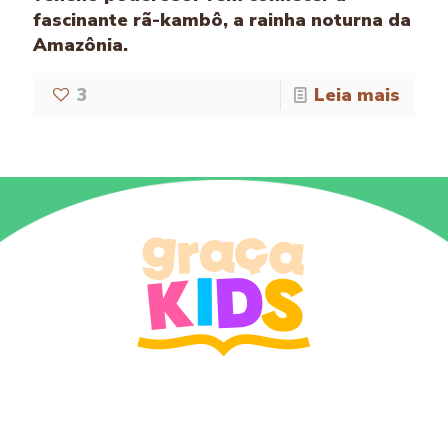
fascinante rã-kambô, a rainha noturna da
Amazônia.
3
Leia mais