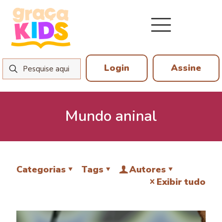
Login
Assine
Mundo aninal
Categorias
Tags
Autores
Exibir tudo