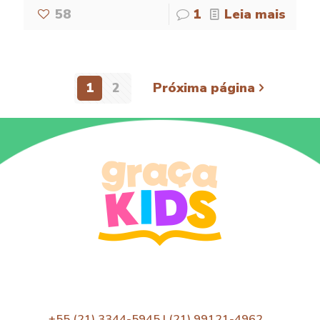
58
1
Leia mais
1
2
Próxima página
+55 (21) 3344-5945 | (21) 99121-4962