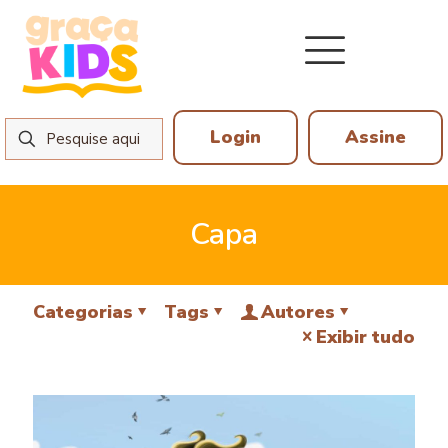
Login
Assine
Capa
Categorias
Tags
Autores
Exibir tudo