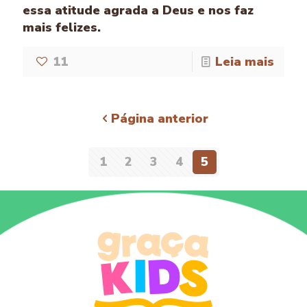
essa atitude agrada a Deus e nos faz
mais felizes.
11
Leia mais
Página anterior
1
2
3
4
5