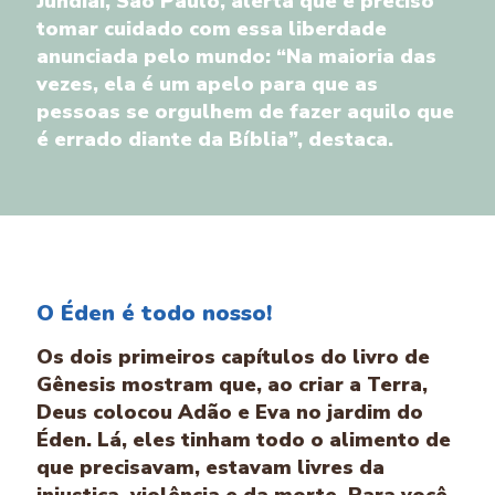
Jundiaí, São Paulo, alerta que é preciso
tomar cuidado com essa liberdade
anunciada pelo mundo: “Na maioria das
vezes, ela é um apelo para que as
pessoas se orgulhem de fazer aquilo que
é errado diante da Bíblia”, destaca.
O Éden é todo nosso!
Os dois primeiros capítulos do livro de
Gênesis mostram que, ao criar a Terra,
Deus colocou Adão e Eva no jardim do
Éden. Lá, eles tinham todo o alimento de
que precisavam, estavam livres da