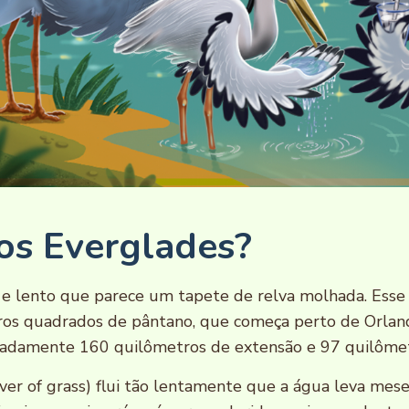
os Everglades?
 e lento que parece um tapete de relva molhada. Esse
ros quadrados de pântano, que começa perto de Orland
imadamente 160 quilômetros de extensão e 97 quilômet
iver of grass) flui tão lentamente que a água leva mes