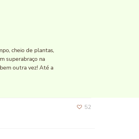
po, cheio de plantas,
um superabraço na
 bem outra vez! Até a
52