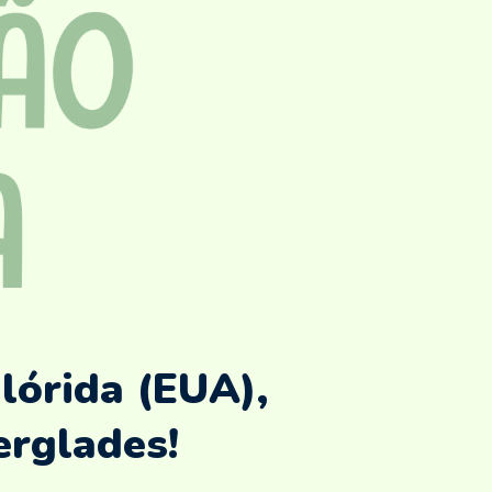
lórida (EUA),
erglades!