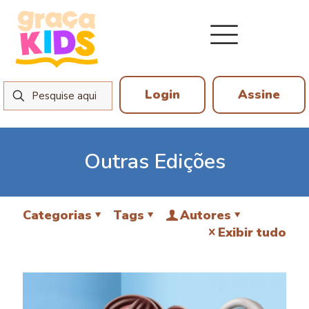
Login
Assine
Outras Edições
Categorias
Tags
Autores
Exibir tudo