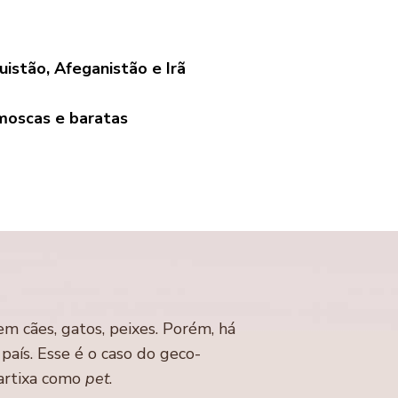
istão, Afeganistão e Irã
moscas e baratas
em cães, gatos, peixes. Porém, há
país. Esse é o caso do geco-
artixa como
pet
.