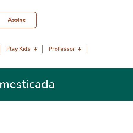
Assine
Play Kids
Professor
omesticada