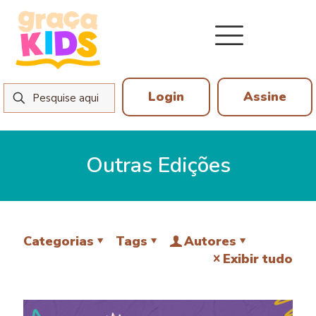
Login
Assine
Outras Edições
Categorias
Tags
Autores
Exibir tudo