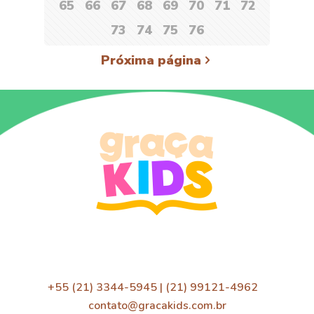
65
66
67
68
69
70
71
72
73
74
75
76
Próxima página
+55 (21) 3344-5945 | (21) 99121-4962
contato@gracakids.com.br