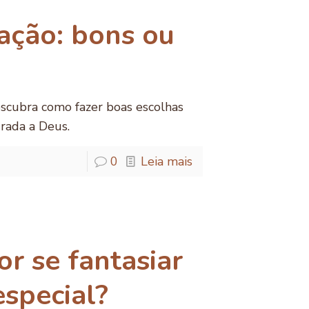
ação: bons ou
escubra como fazer boas escolhas
rada a Deus.
0
Leia mais
r se fantasiar
especial?