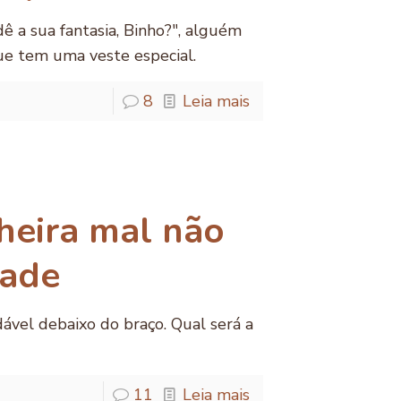
dê a sua fantasia, Binho?", alguém
ue tem uma veste especial.
8
Leia mais
heira mal não
dade
vel debaixo do braço. Qual será a
11
Leia mais