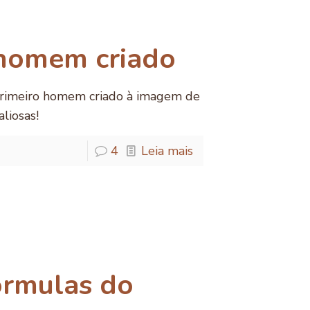
 homem criado
 primeiro homem criado à imagem de
liosas!
4
Leia mais
órmulas do