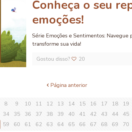
Conheça o seu rep
emoções!
Série Emoções e Sentimentos: Navegue p
transforme sua vida!
Gostou disso?
20
Página anterior
8
9
10
11
12
13
14
15
16
17
18
19
34
35
36
37
38
39
40
41
42
43
44
45
59
60
61
62
63
64
65
66
67
68
69
70