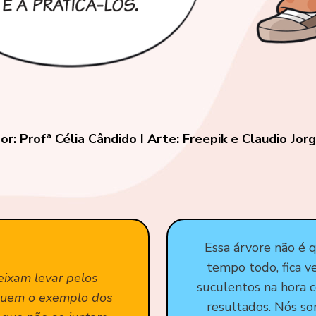
or: Profª Célia Cândido I Arte: Freepik e Claudio Jor
Essa árvore não é 
tempo todo, fica ve
eixam levar pelos
suculentos na hora c
guem o exemplo dos
resultados. Nós s