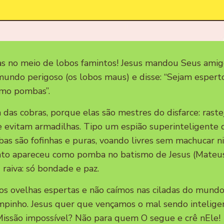
s no meio de lobos famintos! Jesus mandou Seus amig
mundo perigoso (os lobos maus) e disse: “Sejam espert
mo pombas”.
a das cobras, porque elas são mestres do disfarce: raste
 evitam armadilhas. Tipo um espião superinteligente 
bas são fofinhas e puras, voando livres sem machucar
Santo apareceu como pomba no batismo de Jesus (Mateu
 raiva: só bondade e paz.
s ovelhas espertas e não caímos nas ciladas do mundo
mpinho. Jesus quer que vençamos o mal sendo intelige
ssão impossível? Não para quem O segue e crê nEle!