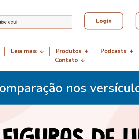
Login
Leia mais
Produtos
Podcasts
Contato
omparação nos versícul