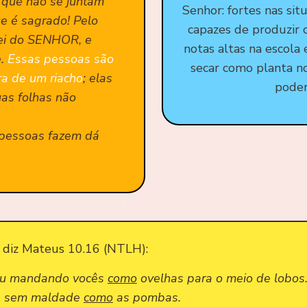
 que não se juntam
Senhor: fortes nas situ
e é sagrado! Pelo
capazes de produzir co
 lei do SENHOR, e
notas altas na escola 
e.
Essas pessoas são
secar como planta n
ra de um riacho
; elas
poder
uas folhas não
pessoas fazem dá
e diz Mateus 10.16 (NTLH):
ou mandando vocês
como
ovelhas para o meio de lobos
 e sem maldade
como
as pombas.