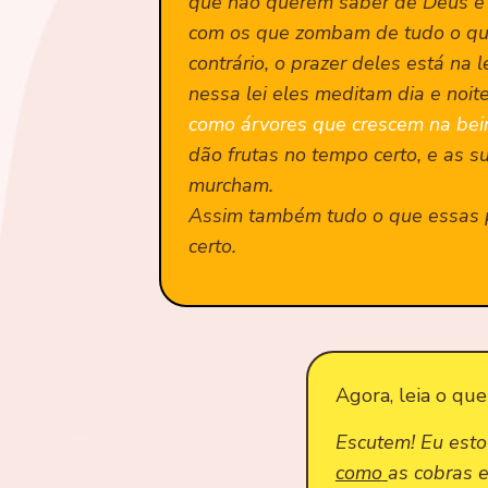
que não querem saber de Deus e
com os que zombam de tudo o qu
contrário, o prazer deles está na
nessa lei eles meditam dia e noit
como árvores que crescem na bei
dão frutas no tempo certo, e as s
murcham.
Assim também tudo o que essas 
certo.
Agora, leia o qu
Escutem! Eu est
como
as cobras