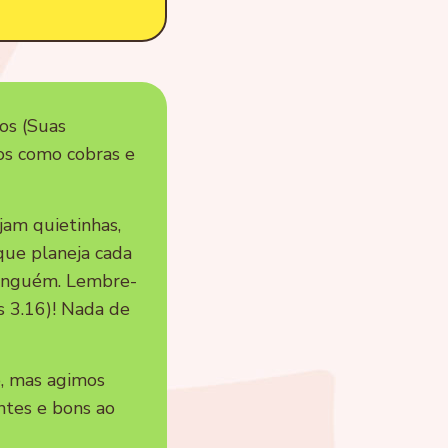
os (Suas
os como cobras e
jam quietinhas,
que planeja cada
 ninguém. Lembre-
s 3.16)! Nada de
, mas agimos
ntes e bons ao