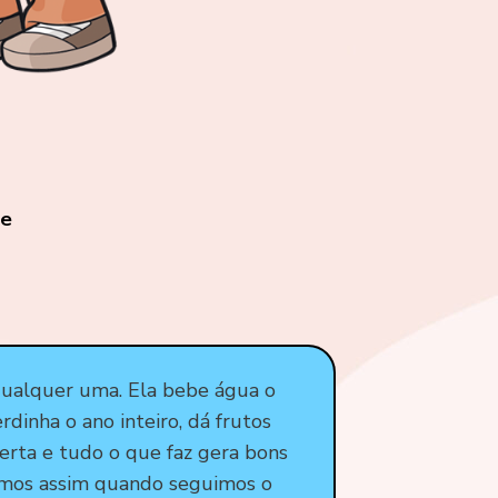
ge
qualquer uma. Ela bebe água o
rdinha o ano inteiro, dá frutos
erta e tudo o que faz gera bons
omos assim quando seguimos o