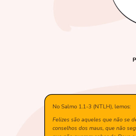
P
No Salmo 1.1-3 (NTLH), lemos:
Felizes são aqueles que não se d
conselhos dos maus, que não se