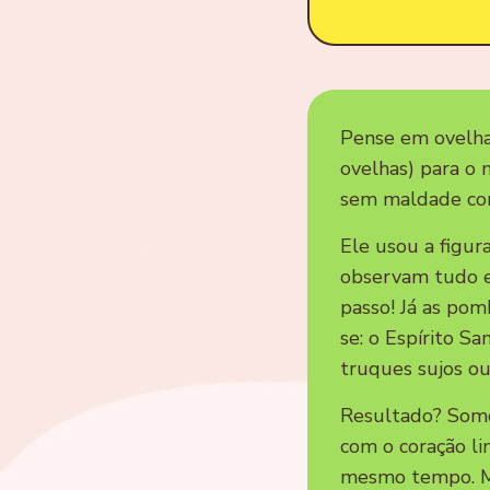
Pense em ovelha
ovelhas) para o 
sem maldade co
Ele usou a figur
observam tudo e
passo! Já as pom
se: o Espírito 
truques sujos ou
Resultado? Somo
com o coração li
mesmo tempo. Mi