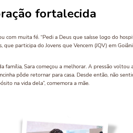
oração fortalecida
u com muita fé. “Pedi a Deus que saísse logo do hospita
s, que participa do Jovens que Vencem (JQV) em Goiânia
 família, Sara começou a melhorar. A pressão voltou 
ancinha pôde retornar para casa. Desde então, não sent
sito na vida dela”, comemora a mãe.