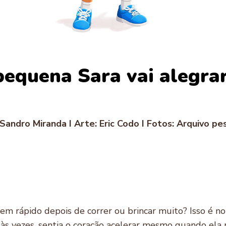
pequena Sara vai alegra
 Sandro Miranda I Arte: Eric Codo I Fotos: Arquivo pe
bem rápido depois de correr ou brincar muito? Isso é n
, às vezes, sentia o coração acelerar mesmo quando ela 