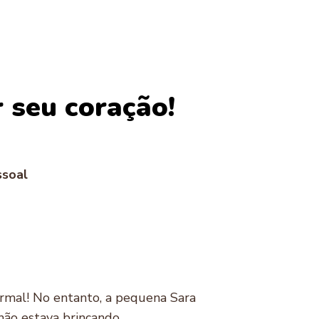
r seu coração!
ssoal
ormal! No entanto, a pequena Sara
não estava brincando.