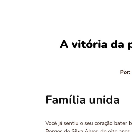
A vitória da 
Por:
Família unida
Você já sentiu o seu coração bater 
Borges de Silva Alves, de oito anos