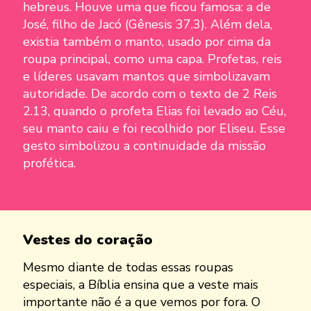
hebreus. Houve uma que ficou famosa: a de
José, filho de Jacó (Gênesis 37.3). Além dela,
existia também o manto, usado por cima da
roupa principal, como uma capa. Profetas, reis
e líderes usavam mantos que simbolizavam
autoridade. De acordo com o texto de 2 Reis
2.13, quando o profeta Elias foi levado ao Céu,
seu manto caiu e foi recolhido por Eliseu. Esse
gesto simbolizou a continuidade da missão
profética.
Vestes do coração
Mesmo diante de todas essas roupas
especiais, a Bíblia ensina que a veste mais
importante não é a que vemos por fora. O