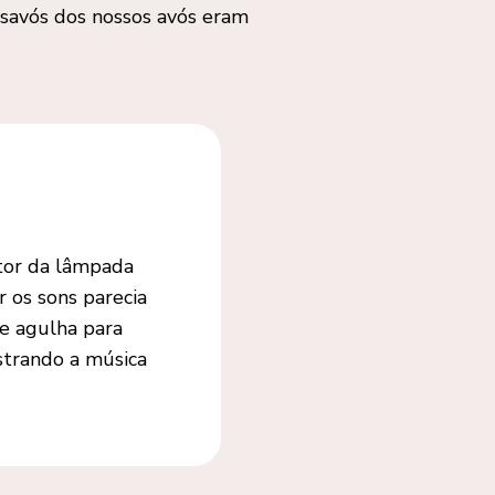
isavós dos nossos avós eram
tor da lâmpada
 os sons parecia
e agulha para
strando a música