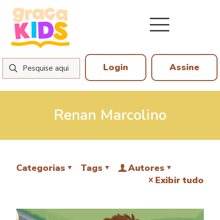
Login
Assine
Renan Marcolino
Categorias
Tags
Autores
Exibir tudo