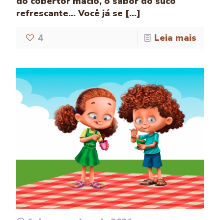
do cobertor macio, o sabor do suco
refrescante... Você já se [...]
4
Leia mais