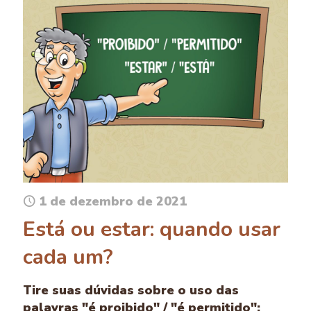
1 de dezembro de 2021
Está ou estar: quando usar
cada um?
Tire suas dúvidas sobre o uso das
palavras "é proibido" / "é permitido";