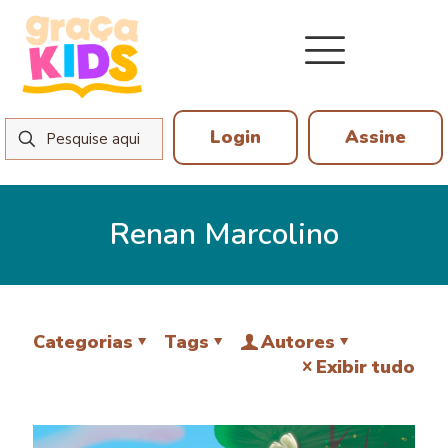
Login
Assine
Renan Marcolino
Categorias
Tags
Autores
Exibir tudo