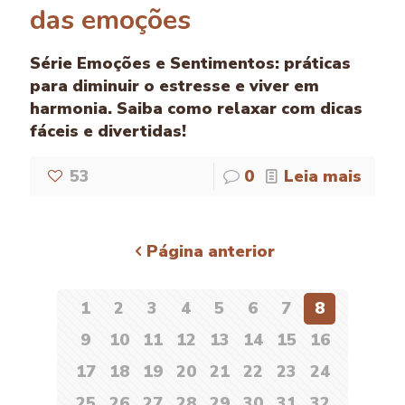
das emoções
Série Emoções e Sentimentos: práticas
para diminuir o estresse e viver em
harmonia. Saiba como relaxar com dicas
fáceis e divertidas!
53
0
Leia mais
Página anterior
1
2
3
4
5
6
7
8
9
10
11
12
13
14
15
16
17
18
19
20
21
22
23
24
25
26
27
28
29
30
31
32