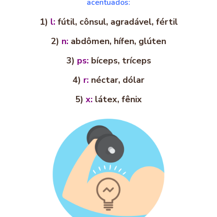
acentuados:
1)
l:
fútil, cônsul, agradável, fértil
2)
n:
abdômen, hífen, glúten
3)
ps:
bíceps, tríceps
4)
r:
néctar, dólar
5)
x:
látex, fênix