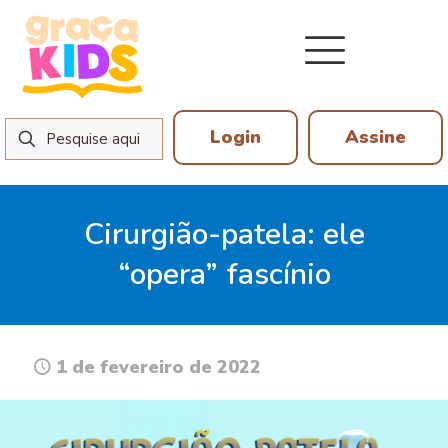
Login
Assine
Cirurgião-patela: ele
“opera” fascínio
1 de fevereiro de 2022