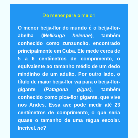
Do menor para o maior!
O menor beija-flor do mundo é o beija-flor-
abelha (
Mellisuga helenae
), também
conhecido como zunzuncito, encontrado
principalmente em Cuba. Ele mede cerca de
5 a 6 centímetros de comprimento, o
equivalente ao tamanho médio de um dedo
mindinho de um adulto. Por outro lado, o
título de maior beija-flor vai para o beija-flor-
gigante (
Patagona gigas
), também
conhecido como pica-flor gigante, que vive
nos Andes. Essa ave pode medir até 23
centímetros de comprimento, o que seria
quase o tamanho de uma régua escolar.
Incrível,
né
?