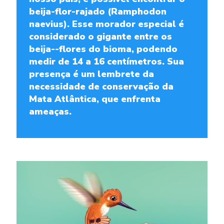
beija-flor-rajado (Ramphodon
naevius). Esse morador especial é
considerado o gigante entre os
beija-
-flores do bioma, podendo
medir de 14 a 16 centímetros. Sua
presença é um lembrete da
necessidade de conservação da
Mata Atlântica, que enfrenta
ameaças.