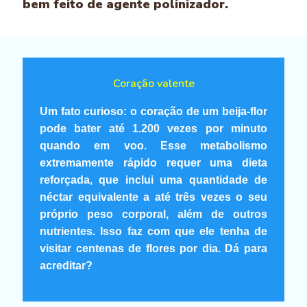
bem feito de agente polinizador.
Coração valente
Um fato curioso: o coração de um beija-flor
pode bater até 1.200 vezes por minuto
quando em voo. Esse metabolismo
extremamente rápido requer uma dieta
reforçada, que inclui uma quantidade de
néctar equivalente a até três vezes o seu
próprio peso corporal, além de outros
nutrientes. Isso faz com que ele tenha de
visitar centenas de flores por dia. Dá para
acreditar?