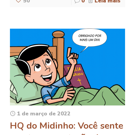
50
0
Leia mais
1 de março de 2022
HQ do Midinho: Você sente