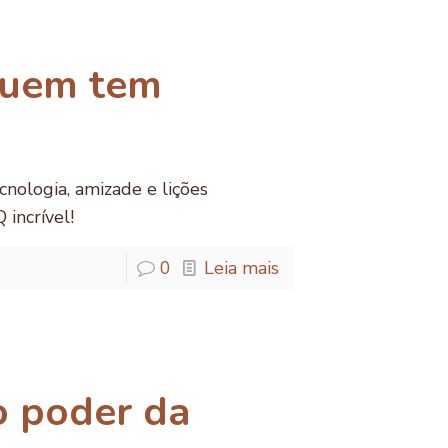
Quem tem
nologia, amizade e lições
incrível!
0
Leia mais
 o poder da