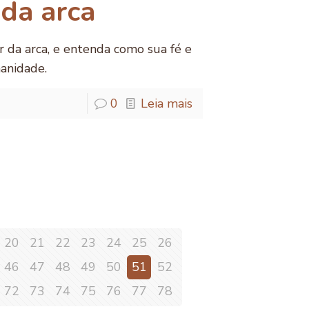
 da arca
r da arca, e entenda como sua fé e
anidade.
0
Leia mais
20
21
22
23
24
25
26
46
47
48
49
50
51
52
72
73
74
75
76
77
78