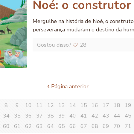
Noé: o construtor
Mergulhe na história de Noé, o construto
perseverança mudaram o destino da hum
Gostou disso?
28
Página anterior
8
9
10
11
12
13
14
15
16
17
18
19
34
35
36
37
38
39
40
41
42
43
44
45
60
61
62
63
64
65
66
67
68
69
70
71