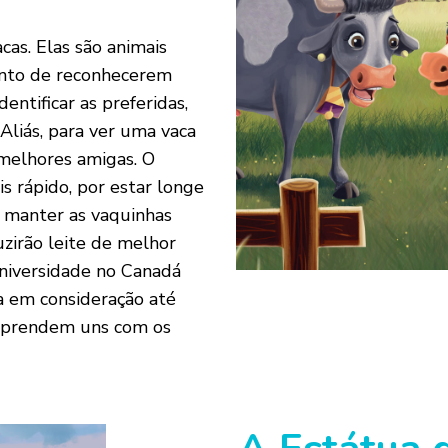
cas. Elas são animais
ponto de reconhecerem
entificar as preferidas,
liás, para ver uma vaca
 melhores amigas. O
s rápido, por estar longe
e manter as vaquinhas
uzirão leite de melhor
niversidade no Canadá
a em consideração até
s aprendem uns com os