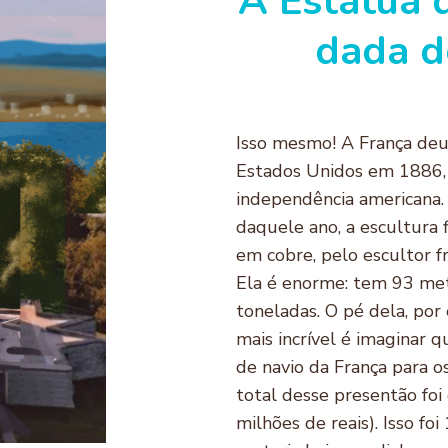
A Estátua 
dada d
Isso mesmo! A França deu
Estados Unidos em 1886,
independência americana
daquele ano, a escultura 
em cobre, pelo escultor f
Ela é enorme: tem 93 met
toneladas. O pé dela, po
mais incrível é imaginar
de navio da França para o
total desse presentão foi
milhões de reais). Isso fo