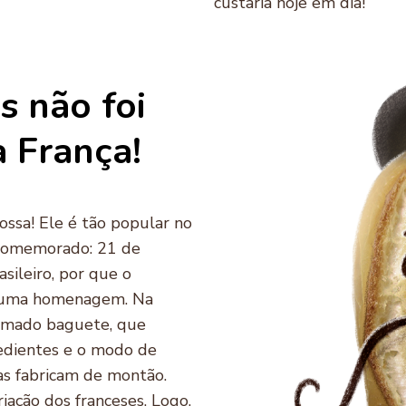
custaria hoje em dia!
s não foi
 França!
ossa! Ele é tão popular no
 comemorado: 21 de
asileiro, por que o
e uma homenagem. Na
hamado baguete, que
edientes e o modo de
as fabricam de montão.
riação dos franceses. Logo,