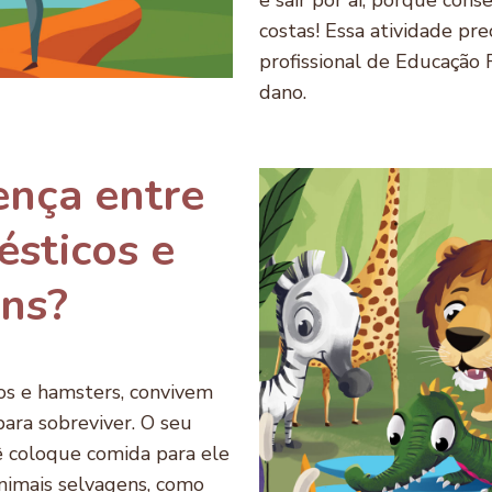
e sair por aí, porque con
costas! Essa atividade pre
profissional de Educação 
dano.
ença entre
sticos e
ens?
os e hamsters, convivem
ara sobreviver. O seu
ê coloque comida para ele
animais selvagens, como