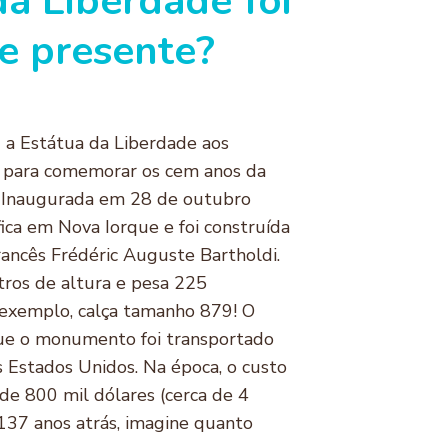
da Liberdade foi
e presente?
 a Estátua da Liberdade aos
 para comemorar os cem anos da
. Inaugurada em 28 de outubro
fica em Nova Iorque e foi construída
rancês Frédéric Auguste Bartholdi.
ros de altura e pesa 225
r exemplo, calça tamanho 879! O
 que o monumento foi transportado
s Estados Unidos. Na época, o custo
 de 800 mil dólares (cerca de 4
i 137 anos atrás, imagine quanto