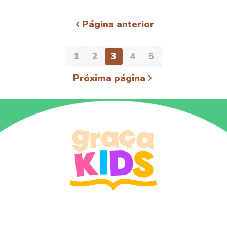
Página anterior
1
2
3
4
5
Próxima página