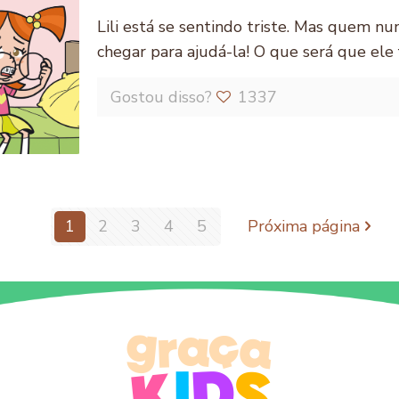
Lili está se sentindo triste. Mas quem n
chegar para ajudá-la! O que será que ele 
Gostou disso?
1337
1
2
3
4
5
Próxima página