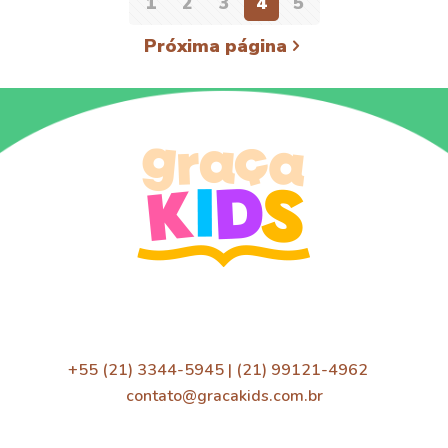
1
2
3
4
5
Próxima página
+55 (21) 3344-5945 | (21) 99121-4962
contato@gracakids.com.br