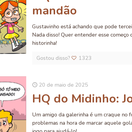
mandão
Gustavinho está achando que pode terceir
Nada disso! Quer entender esse começo
historinha!
Gostou disso?
1323
20 de maio de 2025
HQ do Midinho: J
Um amigo da galerinha é um craque no f
problemas na hora de marcar aquele golaç
jogo para ajudá-lo!