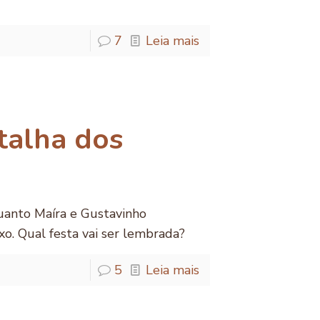
7
Leia mais
talha dos
uanto Maíra e Gustavinho
o. Qual festa vai ser lembrada?
5
Leia mais