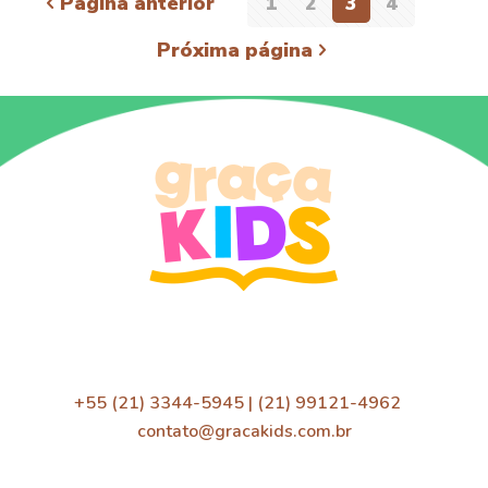
Página anterior
1
2
3
4
Próxima página
+55 (21) 3344-5945 | (21) 99121-4962
contato@gracakids.com.br