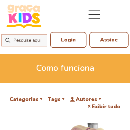
Login
Assine
Como funciona
Categorias
Tags
Autores
Exibir tudo