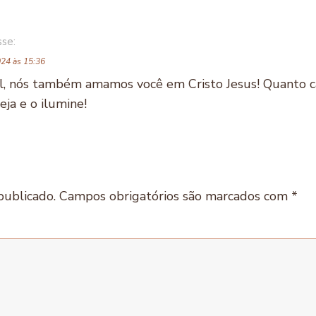
sse:
024 às 15:36
, nós também amamos você em Cristo Jesus! Quanto c
eja e o ilumine!
publicado.
Campos obrigatórios são marcados com
*