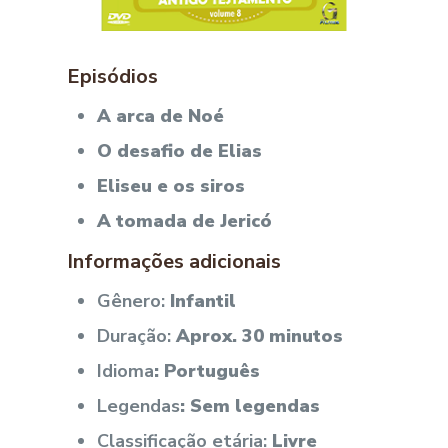
Episódios
A arca de Noé
O desafio de Elias
Eliseu e os siros
A tomada de Jericó
Informações adicionais
Gênero:
Infantil
Duração:
Aprox. 30 minutos
Idioma
: Português
Legendas
: Sem legendas
Classificação etária:
Livre