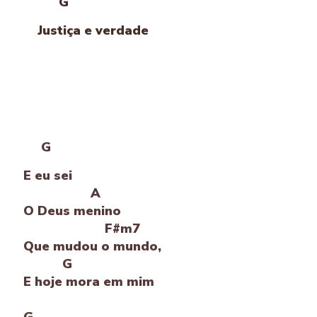
G
Justiça e verdade
G
E eu sei
A
O Deus menino
F#m7
Que mudou o mundo,
G
E hoje mora em mim
G