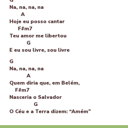
Na, na, na, na
A
Hoje eu posso cantar
F#m7
Teu amor me libertou
G
E eu sou livre, sou livre
G
Na, na, na, na
A
Quem diria que, em Belém,
F#m7
Nasceria o Salvador
G
O Céu e a Terra dizem: “Amém”