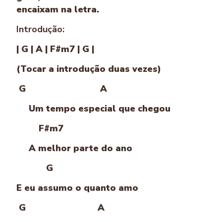
encaixam na letra.
Introdução:
| G | A | F#m7 | G |
(Tocar a introdução duas vezes)
G A
Um tempo especial que chegou
F#m7
A melhor parte do ano
G
E eu assumo o quanto amo
G A