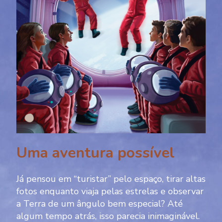
Uma aventura possível
Já pensou em “turistar” pelo espaço, tirar altas
fotos enquanto viaja pelas estrelas e observar
a Terra de um ângulo bem especial? Até
algum tempo atrás, isso parecia inimaginável.