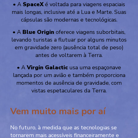
• A
SpaceX
é voltada para viagens espaciais
mais longas, inclusive até a Lua e Marte. Suas
cápsulas são modernas e tecnológicas.
• A
Blue Origin
oferece viagens suborbitais,
levando turistas a flutuar por alguns minutos
em gravidade zero (ausência total de peso)
antes de voltarem à Terra.
• A
Virgin Galactic
usa uma espaçonave
lançada por um avião e também proporciona
momentos de ausência de gravidade, com
vistas espetaculares da Terra.
Vem muito mais por aí
No futuro, à medida que as tecnologias se
tornarem mais acessíveis financeiramente e