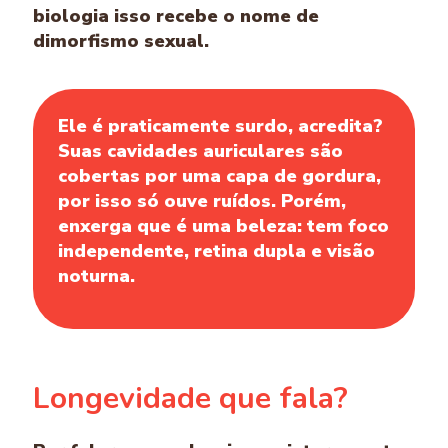
biologia isso recebe o nome de
dimorfismo sexual.
Ele é praticamente surdo, acredita?
Suas cavidades auriculares são
cobertas por uma capa de gordura,
por isso só ouve ruídos. Porém,
enxerga que é uma beleza: tem foco
independente, retina dupla e visão
noturna.
Longevidade que fala?