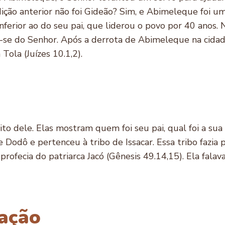
dição anterior não foi Gideão? Sim, e Abimeleque foi u
inferior ao do seu pai, que liderou o povo por 40 anos
m-se do Senhor. Após a derrota de Abimeleque na cidad
Tola (Juízes 10.1,2).
ito dele. Elas mostram quem foi seu pai, qual foi a sua
 de Dodô e pertenceu à tribo de Issacar. Essa tribo fazia 
ofecia do patriarca Jacó (Gênesis 49.14,15). Ela falava
ração