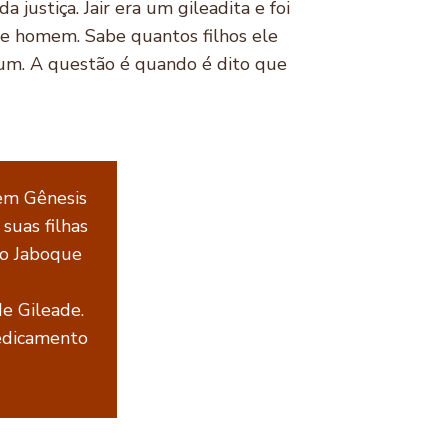
 justiça. Jair era um gileadita e foi
se homem. Sabe quantos filhos ele
omum. A questão é quando é dito que
 em Gênesis
suas filhas
io Jaboque
de Gileade.
edicamento