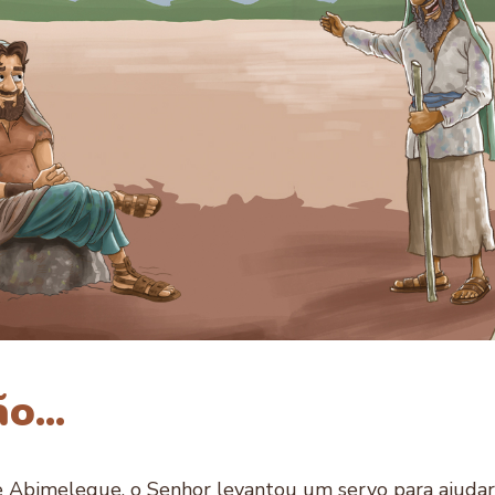
o...
e Abimeleque, o Senhor levantou um servo para ajudar I