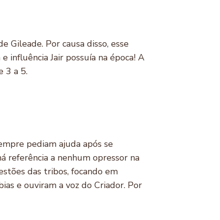
de Gileade. Por causa disso, esse
e influência Jair possuía na época! A
 3 a 5.
sempre pediam ajuda após se
á referência a nenhum opressor na
estões das tribos, focando em
as e ouviram a voz do Criador. Por