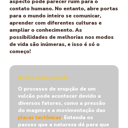
aspecto pode parecer ruim para o
contato humano. No entanto, abre portas
para o mundo inteiro se comunicar,
aprender com diferentes culturas e
ampliar o conhecimento. As
possibilidades de melhorias nos modos
de vida são inúmeras, e isso é só o
começo!
Quebra-cabeça gigante
O processo de erupção de um
vulcão pode acontecer devido a
diversos fatores, como a pressão
do magma e a movimentação das
placas te
ctônicas
. Entenda os
passos que a natureza dá para que