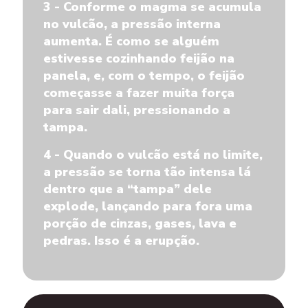
3 - Conforme o magma se acumula
no vulcão, a pressão interna
aumenta. É como se alguém
estivesse cozinhando feijão na
panela, e, com o tempo, o feijão
começasse a fazer muita força
para sair dali, pressionando a
tampa.
4 - Quando o vulcão está no limite,
a pressão se torna tão intensa lá
dentro que a “tampa” dele
explode, lançando para fora uma
porção de cinzas, gases, lava e
pedras. Isso é a erupção.