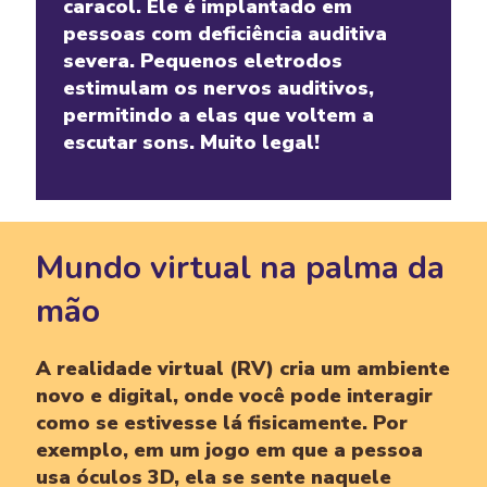
caracol. Ele é implantado em
pessoas com deficiência auditiva
severa. Pequenos eletrodos
estimulam os nervos auditivos,
permitindo a elas que voltem a
escutar sons. Muito legal!
Mundo virtual na palma da
mão
A realidade virtual (RV) cria um ambiente
novo e digital, onde você pode interagir
como se estivesse lá fisicamente. Por
exemplo, em um jogo em que a pessoa
usa óculos 3D, ela se sente naquele