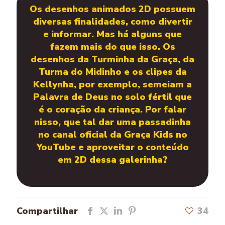
Os desenhos animados 2D possuem
diversas finalidades, como divertir
e informar. Mas há alguns que
fazem mais do que isso. Os
desenhos da Turminha da Graça, da
Turma do Midinho e os clipes da
Kellynha, por exemplo, semeiam a
Palavra de Deus no solo fértil que
é o coração da criança. Por falar
nisso, que tal dar uma passadinha
no canal oficial da Graça Kids no
YouTube e aproveitar o conteúdo
em 2D dessa galerinha?
Compartilhar
34