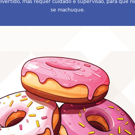
ivertido, mas requer cuidado e supervisão, para que 
se machuque.