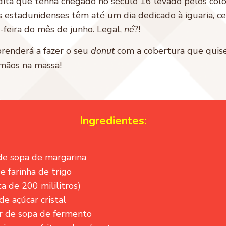
dita que tenha chegado no século 16 levado pelos col
s estadunidenses têm até um dia dedicado à iguaria, c
-feira do mês de junho. Legal,
né
?!
prenderá a fazer o seu
donut
com a cobertura que quise
 mãos na massa!
Ingredientes:
 de sopa de margarina
e farinha de trigo
ca de 200 mililitros)
de açúcar cristal
er de sopa de fermento