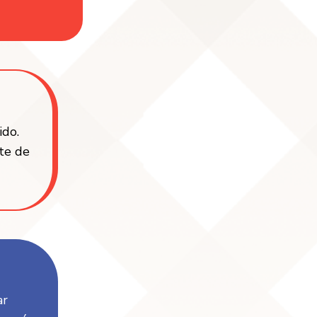
ido.
ite de
ar