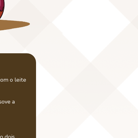
om o leite
sove a
o dois