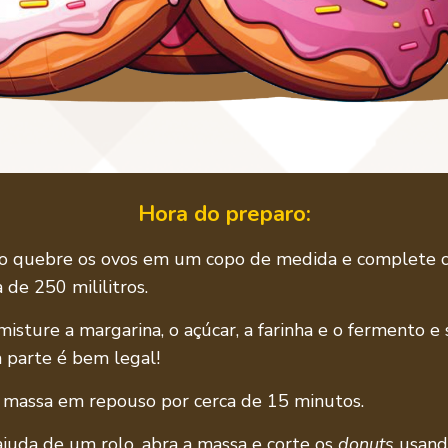
Hora do preparo:
o quebre os ovos em um copo de medida e complete c
 de 250 mililitros.
isture a margarina, o açúcar, a farinha e o fermento e 
a parte é bem legal!
 massa em repouso por cerca de 15 minutos.
juda de um rolo, abra a massa e corte os
donuts
usand