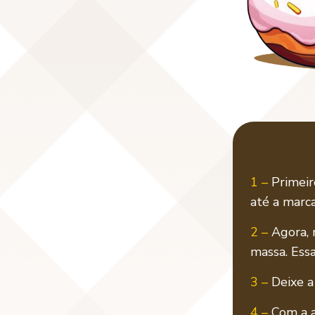
1 –
Primeir
até a marca
2 –
Agora, m
massa. Ess
3 –
Deixe a
4 –
Com a a