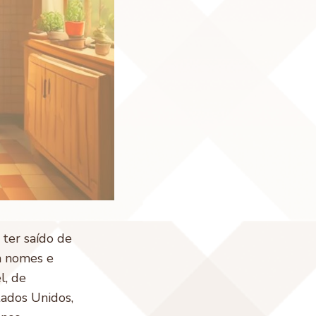
ter saído de
m nomes e
el, de
tados Unidos,