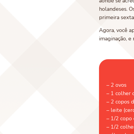
aonde se acre
holandeses. O
primeira sexta
Agora, você a
imaginação, e
– 2 ovos
– 1 colher
– 2 copos d
– leite (cer
– 1/2 copo 
– 1/2 colh