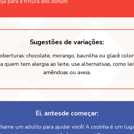
oja para a fritura dos
donuts
Sugestões de variações:
oberturas: chocolate, morango, baunilha ou glacê color
a quem tem alergia ao leite, use alternativas, como le
amêndoas ou aveia.
Ei, antesde começar:
hame um adulto para ajudar você! A cozinha é um lug