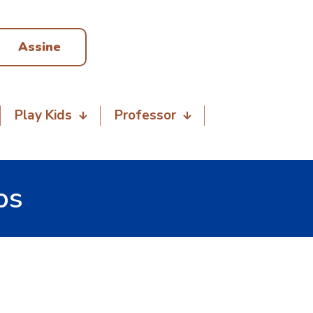
Assine
Play Kids
Professor
os