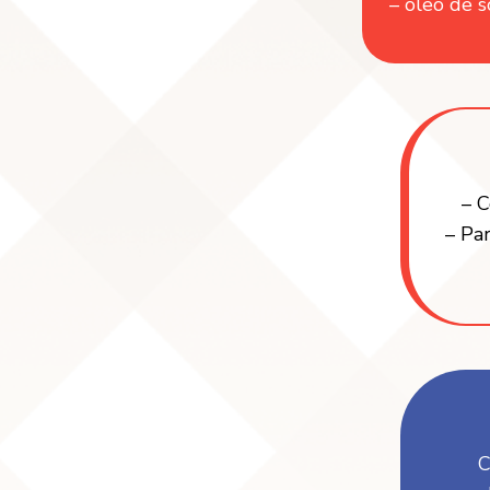
– óleo de s
– C
– Par
C