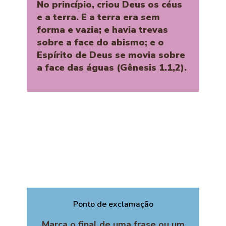
No princípio, criou Deus os céus
e a terra. E a terra era sem
forma e vazia; e havia trevas
sobre a face do abismo; e o
Espírito de Deus se movia sobre
a face das águas (Gênesis 1.1,2).
Ponto de exclamação
Marca o final de uma frase ou um