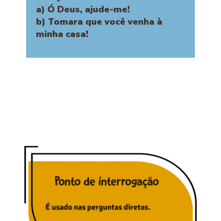
a) Ó Deus, ajude-me!
b) Tomara que você venha à
minha casa!