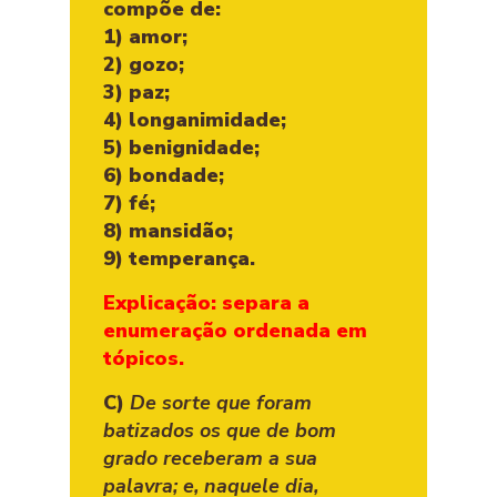
compõe de:
1) amor;
2) gozo;
3) paz;
4) longanimidade;
5) benignidade;
6) bondade;
7) fé;
8) mansidão;
9) temperança.
Explicação: separa a
enumeração ordenada em
tópicos.
C)
De sorte que foram
batizados os que de bom
grado receberam a sua
palavra; e, naquele dia,