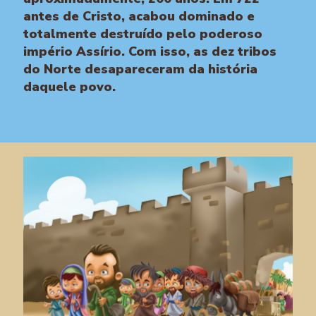
antes de Cristo, acabou dominado e
totalmente destruído pelo poderoso
império Assírio. Com isso, as dez tribos
do Norte desapareceram da história
daquele povo.