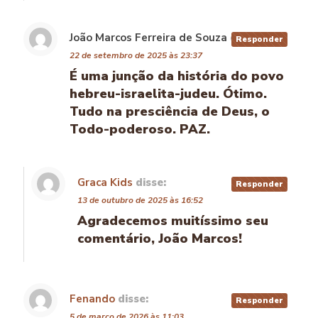
João Marcos Ferreira de Souza
disse:
Responder
22 de setembro de 2025 às 23:37
É uma junção da história do povo
hebreu-israelita-judeu. Ótimo.
Tudo na presciência de Deus, o
Todo-poderoso. PAZ.
Graca Kids
disse:
Responder
13 de outubro de 2025 às 16:52
Agradecemos muitíssimo seu
comentário, João Marcos!
Fenando
disse:
Responder
5 de março de 2026 às 11:03