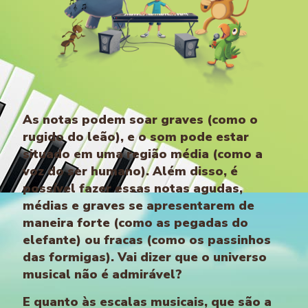
As notas podem soar graves (como o
rugido do leão), e o som pode estar
situado em uma região média (como a
voz do ser humano). Além disso, é
possível fazer essas notas agudas,
médias e graves se apresentarem de
maneira forte (como as pegadas do
elefante) ou fracas (como os passinhos
das formigas). Vai dizer que o universo
musical não é admirável?
E quanto às escalas musicais, que são a