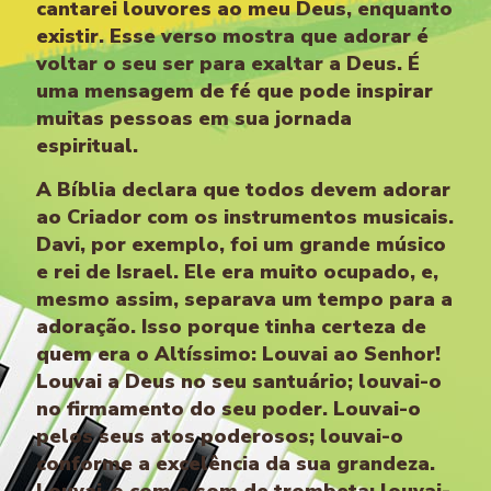
cantarei louvores ao meu Deus, enquanto
existir. Esse verso mostra que adorar é
voltar o seu ser para exaltar a Deus. É
uma mensagem de fé que pode inspirar
muitas pessoas em sua jornada
espiritual.
A Bíblia declara que todos devem adorar
ao Criador com os instrumentos musicais.
Davi, por exemplo, foi um grande músico
e rei de Israel. Ele era muito ocupado, e,
mesmo assim, separava um tempo para a
adoração. Isso porque tinha certeza de
quem era o Altíssimo: Louvai ao Senhor!
Louvai a Deus no seu santuário; louvai-o
no firmamento do seu poder. Louvai-o
pelos seus atos poderosos; louvai-o
conforme a excelência da sua grandeza.