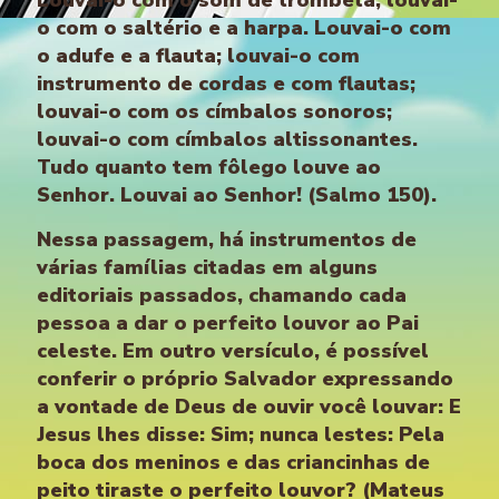
Louvai-o com o som de trombeta; louvai-
o com o saltério e a harpa. Louvai-o com
o adufe e a flauta; louvai-o com
instrumento de cordas e com flautas;
louvai-o com os címbalos sonoros;
louvai-o com címbalos altissonantes.
Tudo quanto tem fôlego louve ao
Senhor. Louvai ao Senhor! (Salmo 150).
Nessa passagem, há instrumentos de
várias famílias citadas em alguns
editoriais passados, chamando cada
pessoa a dar o perfeito louvor ao Pai
celeste. Em outro versículo, é possível
conferir o próprio Salvador expressando
a vontade de Deus de ouvir você louvar: E
Jesus lhes disse: Sim; nunca lestes: Pela
boca dos meninos e das criancinhas de
peito tiraste o perfeito louvor? (Mateus