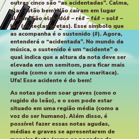
outras cinco são “as acidentadas”. Calma,
elas estão bem! Não caíram em lugar
algum. São elas: dó# – ré# – fá# – sol# –
lá# (as teclas pretas). Esse símbolo que
as acompanha é o sustenido (#). Agora,
entenderá o “acidentada”. No mundo da
música, o sustenido é um “acidente” o
qual indica que a altura da nota deve ser
elevada em um semitom, para ficar mais
aguda (como o som de uma maritaca).
Ufa! Esse acidente é do bem!
As notas podem soar graves (como o
rugido do leão), e o som pode estar
situado em uma região média (como a
voz do ser humano). Além disso, é
possível fazer essas notas agudas,
médias e graves se apresentarem de