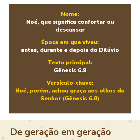
Nome:
Noé, que significa confortar ou
descansar
Época em que viveu:
antes, durante e depois do Dilúvio
Texto principal:
Gênesis 6.9
Versículo-chave:
Noé, porém, achou graça aos olhos do
Senhor (Gênesis 6.8)
De geração em geração